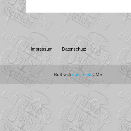
Impressum
Datenschutz
Built with
concrete5
CMS.