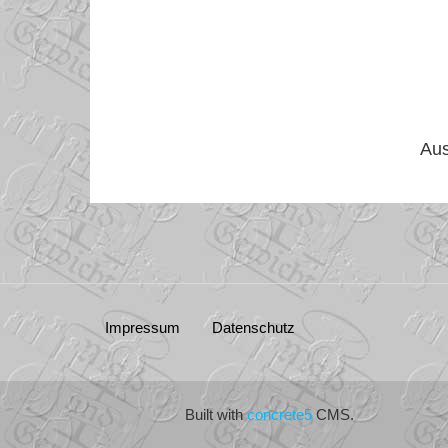
Aus
Impressum
Datenschutz
Built with
concrete5
CMS.