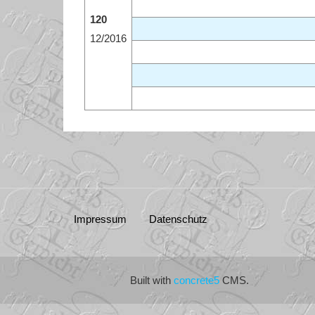
120
12/2016
Impressum
Datenschutz
Built with
concrete5
CMS.